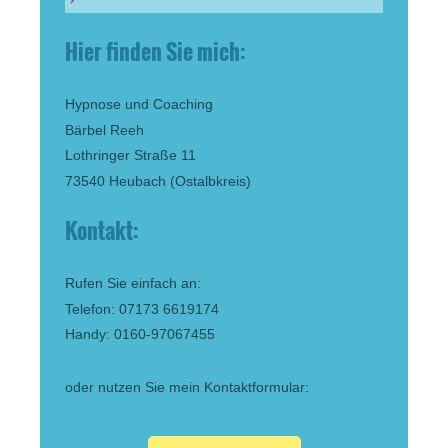
Hier finden Sie mich:
Hypnose und Coaching
Bärbel Reeh
Lothringer Straße 11
73540 Heubach (Ostalbkreis)
Kontakt:
Rufen Sie einfach an:
Telefon: 07173 6619174
Handy: 0160-97067455
aerbel.reeh@coachify.d
oder nutzen Sie mein Kontaktformular: